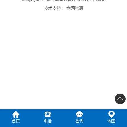
技术支持：
竞网智赢
首页
电话
咨询
地图