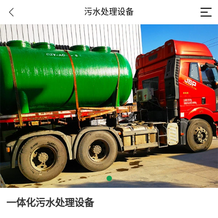
污水处理设备
一体化污水处理设备