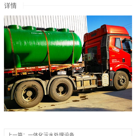
详情
上一篇：一体化污水处理设备