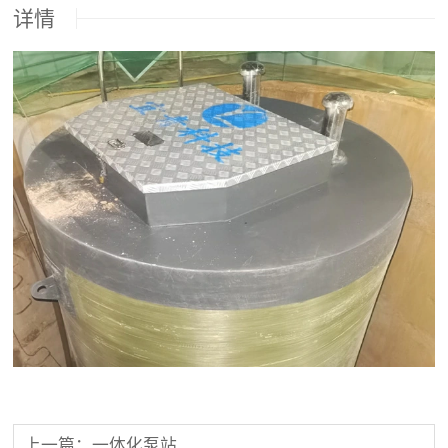
详情
上一篇：一体化泵站