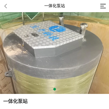
一体化泵站
一体化泵站