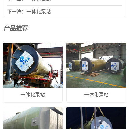
下一篇：一体化泵站
产品推荐
一体化泵站
一体化泵站