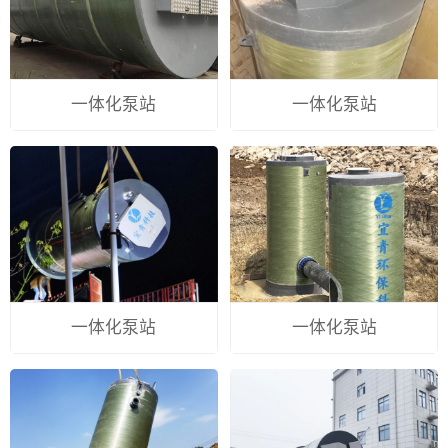
一体化泵站
一体化泵站
一体化泵站
一体化泵站