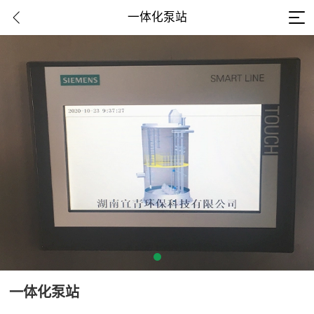
一体化泵站
一体化泵站