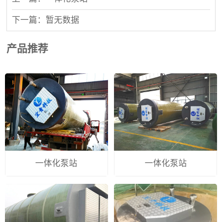
下一篇：暂无数据
产品推荐
一体化泵站
一体化泵站