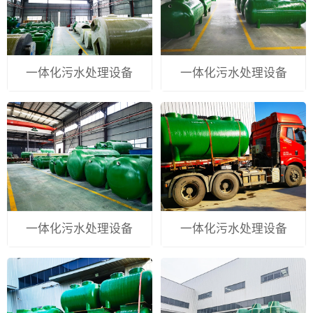
一体化污水处理设备
一体化污水处理设备
一体化污水处理设备
一体化污水处理设备