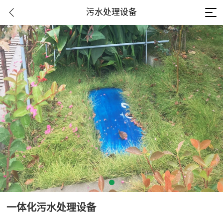
污水处理设备
一体化污水处理设备